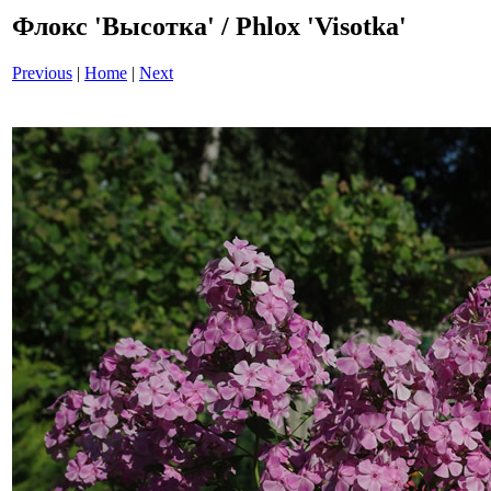
Флокс 'Высотка' / Phlox 'Visotka'
Previous
|
Home
|
Next